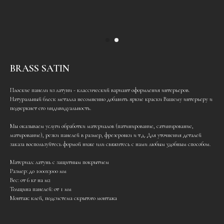
BRASS SATIN
Плоские панели из латуни - классический вариант оформления интерьеров.
Натуральный блеск металла несомненно добавить яркие краски Вашему интерьеру и
подчеркнет его индивидуальность.
Мы оказываем услуги обработки материалов (патинирование, сатинирование,
матирование), резки панелей в размер, фрезеровки и т.д. Для уточнения деталей
заказа воспользуйтесь формой ниже или свяжитесь с нами любым удобным способом.
Материал: латунь с защитным покрытием
Размер: до 1000х3000 мм
Вес: от 6 кг на м2
Толщина панелей: от 1 мм
Монтаж: клей, подсистема скрытого монтажа