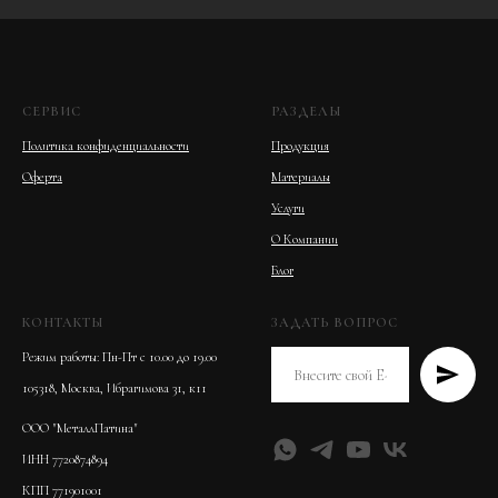
СЕРВИС
РАЗДЕЛЫ
Политика конфиденциальности
Продукция
Оферта
Материалы
Услуги
О Компании
Блог
КОНТАКТЫ
ЗАДАТЬ ВОПРОС
Режим работы: Пн-Пт с 10.00 до 19.00
105318, Москва, Ибрагимова 31, к11
ООО "МеталлПатина"
ИНН 7720874894
КПП 771901001