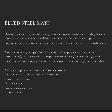
BLUED STEEL MATT
Плоские панели из вороненой стали уже хорошо зарекомендовали себя в брутальных
интерьерах, в том числе и лофт. Натуральный металлический оксид с ярко
выраженными градиентами - несомненно сделает помещение более презентабельным.
Мы оказываем услуги обработки материалов (патинирование, сатинирование,
матирование), резки панелей в размер, фрезеровки и т.д. Для уточнения деталей
заказа воспользуйтесь формой ниже или свяжитесь с нами любым удобным способом.
Материал: вороненая сталь с защитным покрытием
Внутренний наполнитель: полимер белого цвета
Размер: 1250х3000 мм
Вес: 7 кг на м2
Толщина панелей: 4 мм
Монтаж: клей