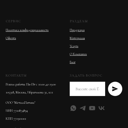
СЕРВИС
РАЗДЕЛЫ
Политика конфиденциальности
Продукция
Оферта
Материалы
Услуги
О Компании
Блог
КОНТАКТЫ
ЗАДАТЬ ВОПРОС
Режим работы: Пн-Пт с 10.00 до 19.00
105318, Москва, Ибрагимова 31, к11
ООО "МеталлПатина"
ИНН 7720874894
КПП 771901001