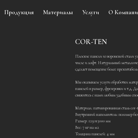
Продукция
Материалы
Услуги
О Компан
COR-TEN
Плоские панели из вороненой стали уж
числе и лофт. Натуральный металлич
сделает помещение более презентабел
Мы оказываем услуги обработки матер
панелей в размер, фрезеровки и т.д. 
свяжитесь с нами любым удобным спо
Материал: патинированная сталь cor
Внутренний наполнитель: полимер бел
Размер: 1250х3000 мм
Вес: 7 кг на м2
Толщина панелей: 4 мм