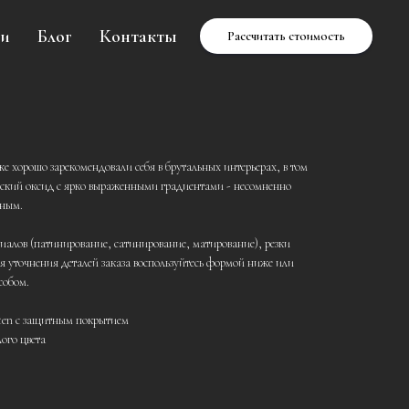
ии
Блог
Контакты
Рассчитать стоимость
е хорошо зарекомендовали себя в брутальных интерьерах, в том
еский оксид с ярко выраженными градиентами - несомненно
ьным.
иалов (патинирование, сатинирование, матирование), резки
Для уточнения деталей заказа воспользуйтесь формой ниже или
собом.
-ten с защитным покрытием
ого цвета