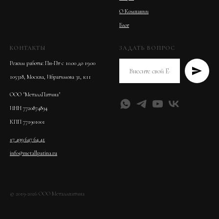
О Компании
Блог
КОНТАКТЫ
ЗАДАТЬ ВОПРОС
Режим работы: Пн-Пт с 10.00 до 19.00
105318, Москва, Ибрагимова 31, к11
ООО "МеталлПатина"
ИНН 7720874894
КПП 771901001
+7 499 647 64 41
info@metallpatina.ru
© 2019-2026 ООО Металлпатина