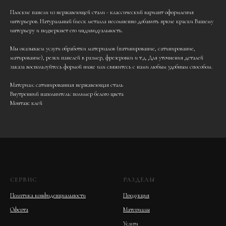
Плоские панели из нержавеющей стали - классический вариант оформления
интерьеров. Натуральный блеск металла несомненно добавить яркие краски Вашему
интерьеру и подчеркнет его индивидуальность.
Мы оказываем услуги обработки материалов (патинирование, сатинирование,
матирование), резки панелей в размер, фрезеровки и т.д. Для уточнения деталей
заказа воспользуйтесь формой ниже или свяжитесь с нами любым удобным способом.
Материал: сатинированная нержавеющая сталь
Внутренний наполнитель: полимер белого цвета
Монтаж: клей
СЕРВИС
РАЗДЕЛЫ
Политика конфиденциальности
Продукция
Оферта
Материалы
Услуги