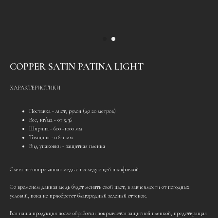
COPPER SATIN PATINA LIGHT
ХАРАКТЕРИСТИКИ
Поставка - лист, рулон (до 20 метров)
Вес, кг/м2 - от 5,36
Ширина - 600 -1000 мм
Толщина - 0.6-1 мм
Вид упаковки - защитная пленка
Слега патинированная медь с последующей шлифовкой.
Со временем данная медь будет менять свой цвет, в зависимости от погодных
условий, пока не приобретет благородный зеленый оттенок.
Вся наша продукция после обработки покрывается защитной пленкой, предотвращая