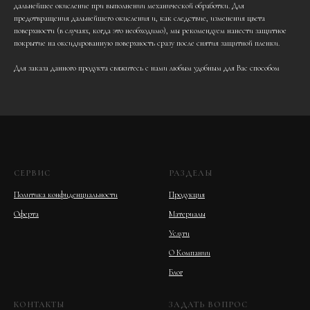
дальнейшее окисление при выполнении механической обработки. Для
предотвращения дальнейшего окисления и, как следствие, изменения цвета
поверхности (в случаях, когда это необходимо), мы рекомендуем нанести защитное
покрытие на оксидированную поверхность сразу после снятия защитной пленки.
Для заказа данного продукта свяжитесь с нами любым удобным для Вас способом
СЕРВИС
РАЗДЕЛЫ
Политика конфиденциальности
Продукция
Оферта
Материалы
Услуги
О Компании
Блог
КОНТАКТЫ
ЗАДАТЬ ВОПРОС