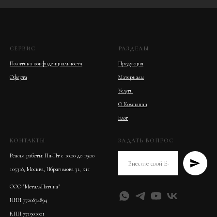
СЕРВИС
РАЗДЕЛЫ
Политика конфиденциальности
Продукция
Оферта
Материалы
Услуги
О Компании
Блог
КОНТАКТЫ
ЗАДАТЬ ВОПРОС
Режим работы: Пн-Пт с 10.00 до 19.00
105318, Москва, Ибрагимова 31, к11
ООО "МеталлПатина"
ИНН 7720874894
КПП 771901001