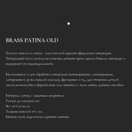
BRASS PATINA OLD
Плоские панели из латуни - классический вариант оформления интерьеров.
Натуральный блеск металла несомненно добавить яркие краски Вашему интерьеру и
подчеркнет его индивидуальность.
Мы оказываем услуги обработки материалов (патинирование, сатинирование,
матирование), резки панелей в размер, фрезеровки и т.д. Для уточнения деталей
заказа воспользуйтесь формой ниже или свяжитесь с нами любым удобным способом.
Материал: латунь с защитным покрытием
Размер: до 1000х3000 мм
Вес: от 6 кг на м2
Толщина панелей: от 1 мм
Монтаж: клей, подсистема скрытого монтажа