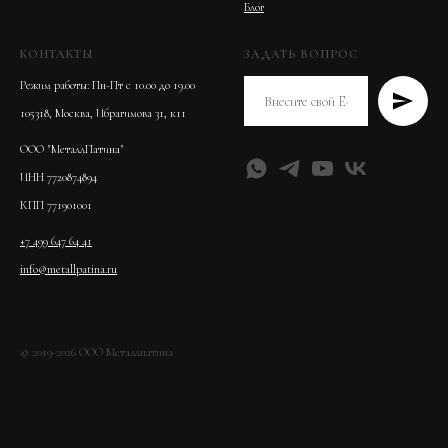
Блог
КОНТАКТЫ
ЗАДАТЬ ВОПРОС
Режим работы: Пн-Пт с 10.00 до 19.00
105318, Москва, Ибрагимова 31, к11
ООО "МеталлПатина"
ИНН 7720874894
КПП 771901001
+7 499 647 64 41
info@metallpatina.ru
© 2019-2026 ООО Металлпатина