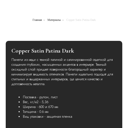
Главная
»
Материалы
»
Copper Satin Patina Dark
Copper Satin Patina Dark
Панели из меди с темной патиной и сатинированной отделкой для
создания глубоких, насыщенных акцентов в интерьере. Темный
оксидный слой придает поверхности благородный характер и
минимизирует видимость отпечатков. Панели идеально подходят для
стильных и выдержанных интерьеров, где ценится качество и
долговечность металла.
Поставка - рулон, лист
Вес, кг/м2 - 5,36
Ширина - 600 и 670 мм
Толщина - 0.6 мм
Вид упаковки - защитная пленка