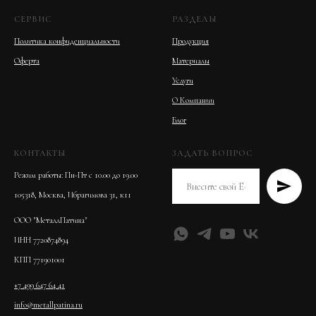
СЕРВИС
РАЗДЕЛЫ
Политика конфиденциальности
Продукция
Оферта
Материалы
Услуги
О Компании
Блог
КОНТАКТЫ
ЗАДАТЬ ВОПРОС
Режим работы: Пн-Пт с 10.00 до 19.00
105318, Москва, Ибрагимова 31, к11
ООО "МеталлПатина"
ИНН 7720874894
КПП 771901001
+7 499 647 64 41
info@metallpatina.ru