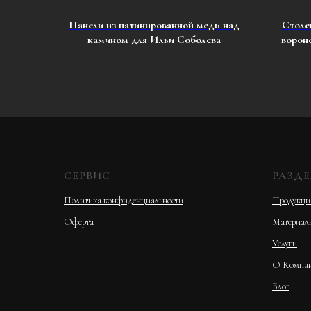
Панели из патинированной меди над
Столе
камином для Ильи Соболева
вороне
СЕРВИС
РАЗД
Политика конфиденциальности
Продукци
Оферта
Материал
Услуги
О Компа
Блог