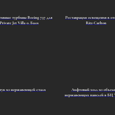
ивные турбины Boeing 737 для
Реставрация освещения в от
Private Jet Villa о. Бали
Ritz-Carlton
тук из нержавеющей стали
Лифтовый холл из объем
нержавеющих панелей в БЦ 