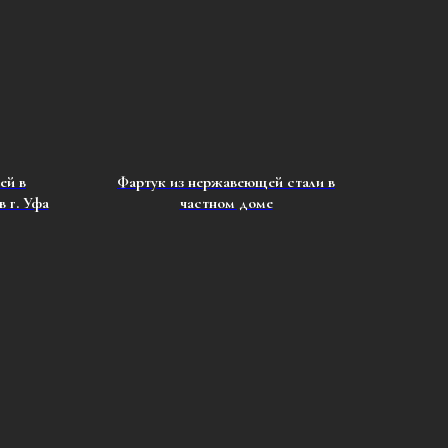
ей в
Фартук из нержавеющей стали в
 г. Уфа
частном доме