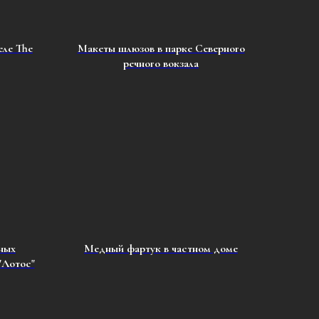
еле The
Макеты шлюзов в парке Северного
речного вокзала
ных
Медный фартук в частном доме
"Лотос"