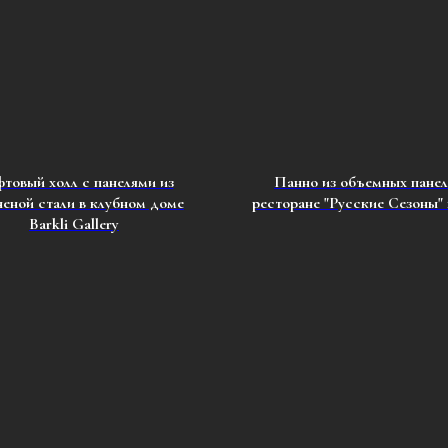
товый холл с панелями из
Панно из объемных панел
неной стали в клубном доме
ресторане "Русские Сезоны" в
Barkli Gallery