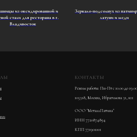
шницы из оксидированной и
Зеркало-подсолнух из патини
ной стали для ресторана в г.
латуни и меди
Владивосток
ЕЛЫ
КОНТАКТЫ
я
Режим работы: Пн-Пт с 10.00 до 19.0
ы
105318, Москва, Ибрагимова 31, к11
ООО "МеталлПатина"
нии
ИНН 7720874894
КПП 771901001